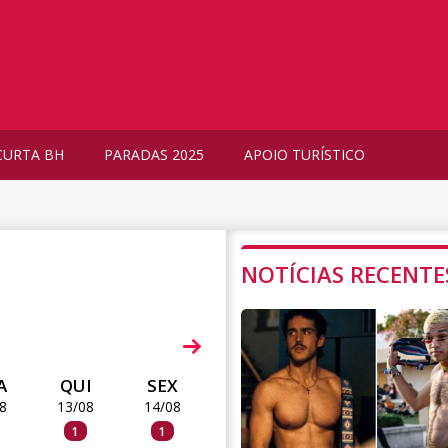
CURTA BH
PARADAS 2025
APOIO TURÍSTICO
NOTÍCIAS RECENTE
A
QUI
SEX
8
13/08
14/08
1
1