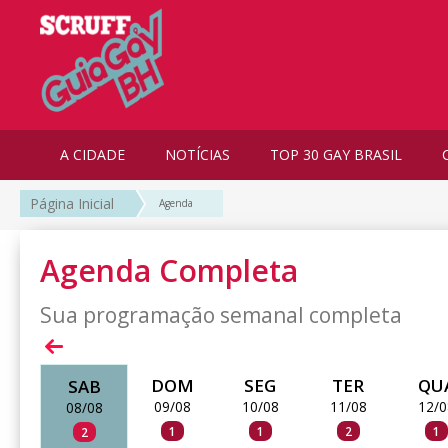
A CIDADE
NOTÍCIAS
TOP 30 GAY BRASIL
Página Inicial
Agenda
Agenda Completa
Sua programação semanal completa
DOM
SEG
TER
QU
SAB
09/08
10/08
11/08
12/0
08/08
1
1
2
1
2