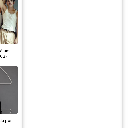
 é um
2027
da por