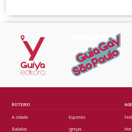
ROTEIRO
AG
A cidade
Esportes
Fes
Baladas
Igrejas
Hot