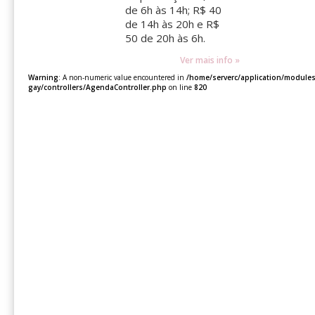
de 6h às 14h; R$ 40
de 14h às 20h e R$
50 de 20h às 6h.
Ver mais info »
Warning
: A non-numeric value encountered in
/home/serverc/application/modules
gay/controllers/AgendaController.php
on line
820