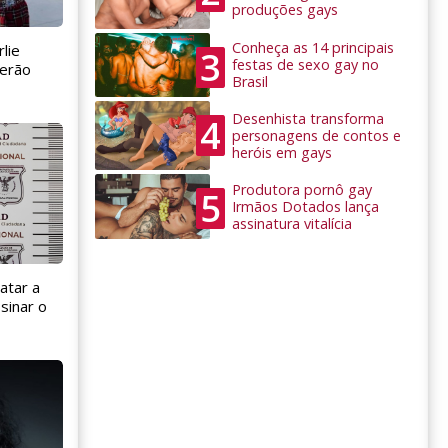
produções gays
Conheça as 14 principais
lie
3
festas de sexo gay no
serão
Brasil
Desenhista transforma
4
personagens de contos e
heróis em gays
Produtora pornô gay
5
Irmãos Dotados lança
assinatura vitalícia
atar a
sinar o