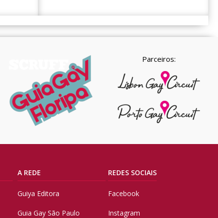
Parceiros:
A REDE
REDES SOCIAIS
Guiya Editora
Facebook
Guia Gay São Paulo
Instagram