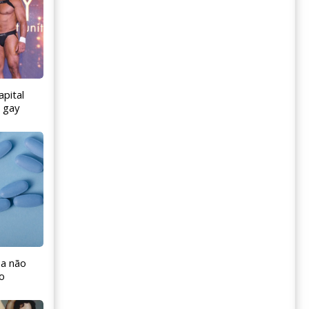
apital
o gay
 a não
o