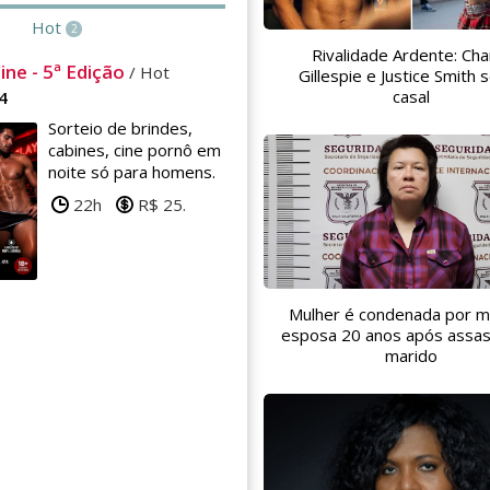
Hot
2
Rivalidade Ardente: Char
ne - 5ª Edição
/ Hot
Gillespie e Justice Smith 
casal
4
Sorteio de brindes,
cabines, cine pornô em
noite só para homens.
22h
R$ 25.
Mulher é condenada por m
esposa 20 anos após assas
marido