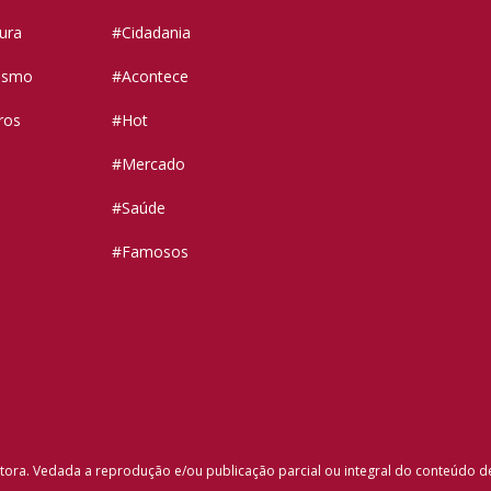
tura
#Cidadania
vismo
#Acontece
ros
#Hot
#Mercado
#Saúde
#Famosos
tora. Vedada a reprodução e/ou publicação parcial ou integral do conteúdo d