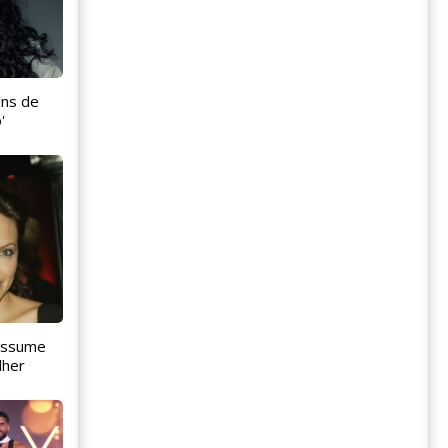
ans de
'
 assume
lher