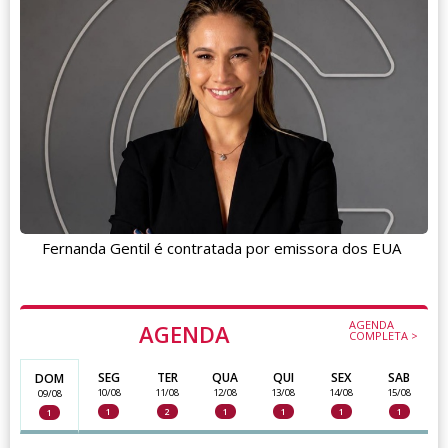
Fernanda Gentil é contratada por emissora dos EUA
AGENDA
AGENDA
COMPLETA >
SEG
TER
QUA
QUI
SEX
SAB
DOM
10/08
11/08
12/08
13/08
14/08
15/08
09/08
1
2
1
1
1
1
1