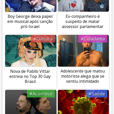
Ex-companheiro é
Boy George deixa papel
suspeito de matar
em musical após canção
assessor parlamentar
pró-Israel
#Cultura
#Cidadania
Adolescente que matou
Nova de Pabllo Vittar
motorista alega que se
estreia no Top 30 Gay
sentiu intimidado
Brasil
#Acontece
#Saúde