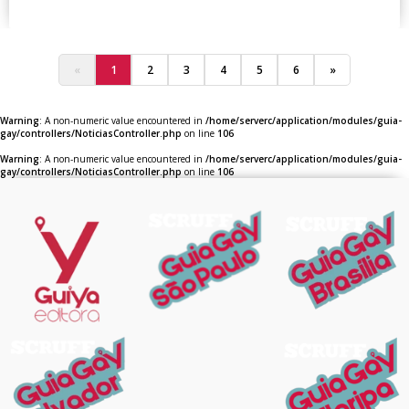
«
1
2
3
4
5
6
»
Warning
: A non-numeric value encountered in
/home/serverc/application/modules/guia-
gay/controllers/NoticiasController.php
on line
106
Warning
: A non-numeric value encountered in
/home/serverc/application/modules/guia-
gay/controllers/NoticiasController.php
on line
106