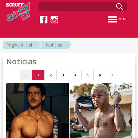
MENU
Página Inicial
Notícias
Notícias
«
1
2
3
4
5
6
»