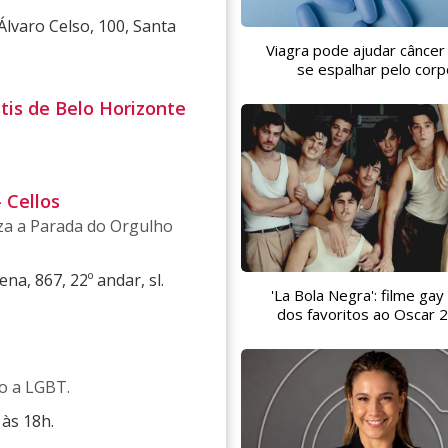
lvaro Celso, 100, Santa
Viagra pode ajudar câncer
se espalhar pelo corp
tis de Belo Horizonte
 Cellos
za a Parada do Orgulho
a, 867, 22º andar, sl.
'La Bola Negra': filme gay
dos favoritos ao Oscar 
co a LGBT.
às 18h.