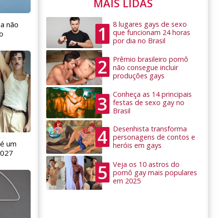
MAIS LIDAS
8 lugares gays de sexo
 a não
1
que funcionam 24 horas
o
por dia no Brasil
Prêmio brasileiro pornô
2
não consegue incluir
produções gays
Conheça as 14 principais
3
festas de sexo gay no
Brasil
Desenhista transforma
4
personagens de contos e
 é um
heróis em gays
2027
Veja os 10 astros do
5
pornô gay mais populares
em 2025