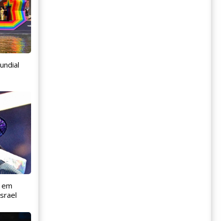
undial
l em
srael