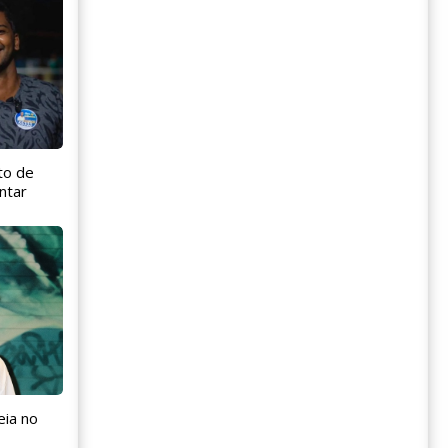
to de
ntar
eia no