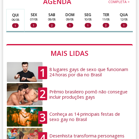
AGENDA
COMPLETA >
SEX
SAB
DOM
SEG
TER
QUA
QUI
07/08
08/08
09/08
10/08
11/08
12/08
06/08
1
2
1
1
2
1
1
MAIS LIDAS
1
8 lugares gays de sexo que funcionam
24 horas por dia no Brasil
2
Prêmio brasileiro pornô não consegue
incluir produções gays
3
Conheça as 14 principais festas de
sexo gay no Brasil
4
Desenhista transforma personagens