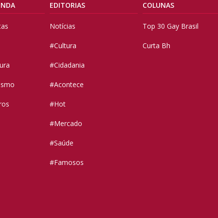
ENDA
EDITORIAS
COLUNAS
tas
Notícias
Top 30 Gay Brasil
#Cultura
Curta Bh
tura
#Cidadania
vismo
#Acontece
ros
#Hot
#Mercado
#Saúde
#Famosos