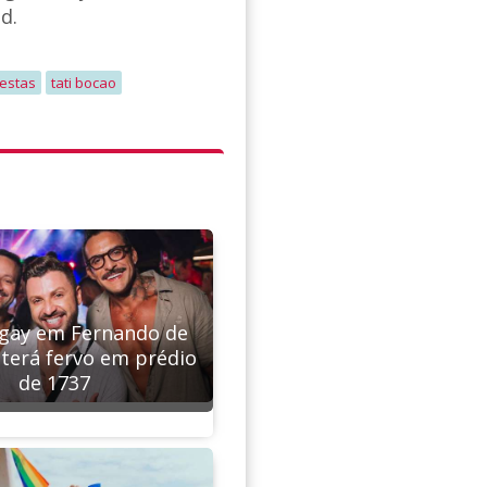
id.
festas
tati bocao
 gay em Fernando de
terá fervo em prédio
de 1737