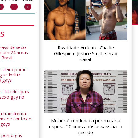
1
1
1
AS
Rivalidade Ardente: Charlie
 gays de sexo
onam 24 horas
Gillespie e Justice Smith serão
 Brasil
casal
sileiro pornô
ue incluir
s gays
 14 principais
 sexo gay no
a transforma
ns de contos e
Mulher é condenada por matar a
 gays
esposa 20 anos após assassinar o
marido
 pornô gay