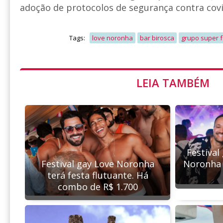
adoção de protocolos de segurança contra cov
Tags:
love noronha
bar birosca
grupo super 
LEIA TAMBÉM
Festival
Festival gay Love Noronha
Noronha 
terá festa flutuante. Há
combo de R$ 1.700