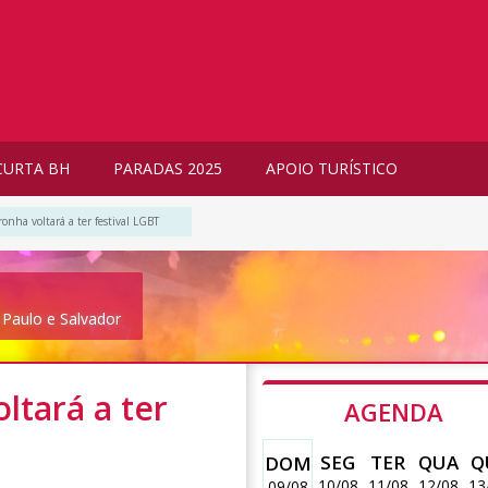
CURTA BH
PARADAS 2025
APOIO TURÍSTICO
nha voltará a ter festival LGBT
 Paulo e Salvador
tará a ter
AGENDA
SEG
TER
QUA
Q
DOM
10/08
11/08
12/08
13
09/08