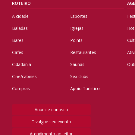
ROTEIRO
AG
A cidade
Esportes
Fes
Baladas
Igrejas
Hot
Bares
Points
Cul
Cafés
Restaurantes
Ati
Cidadania
Saunas
Out
Cine/cabines
Sex clubs
Compras
Apoio Turístico
Anuncie conosco
Divulgue seu evento
Atendimento ao leitor