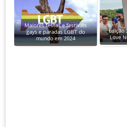
Maiores festas e festivais
Edição 
gays e paradas LGBT do
Love N
mundo em 2024