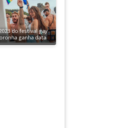
2023 do festival gay
oronha ganha data