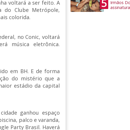
5
a voltará a ser feito. A
Irmãos Do
assinatura 
a do Clube Metrópole,
ais colorida.
ederal, no Conic, voltará
rá música eletrônica.
ido em BH. E de forma
ução do mistério que a
aior estádio da capital
 cidade ganhou espaço
iscina, palco e varanda,
gle Party Brasil. Haverá