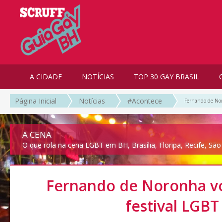
A CIDADE
NOTÍCIAS
TOP 30 GAY BRASIL
Página Inicial
Notícias
#Acontece
Fernando de Noro
A CENA
O que rola na cena LGBT em BH, Brasília, Floripa, Recife, São
Fernando de Noronha vol
festival LGBT