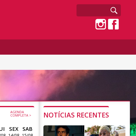
AGENDA
NOTÍCIAS RECENTES
COMPLETA >
UI
SEX
SAB
/08
14/08
15/08