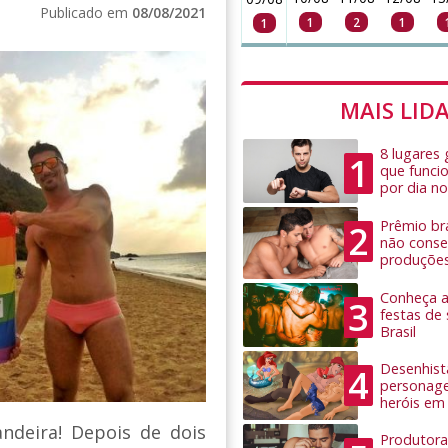
Publicado em
08/08/2021
1
2
1
1
MAIS LID
8 lugares
1
que funci
por dia no
Prêmio bra
2
não conseg
produçõe
Conheça as
3
festas de
Brasil
Desenhist
4
personage
heróis em
andeira! Depois de dois
Produtora