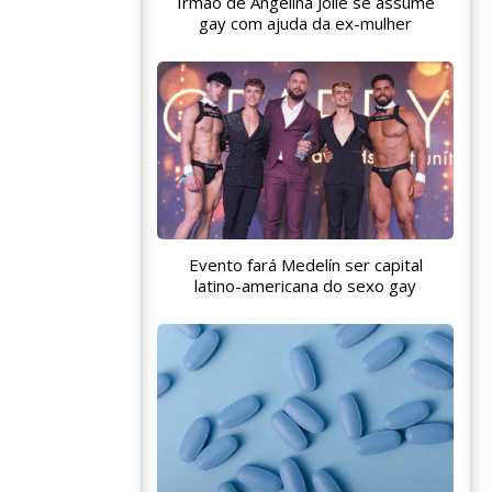
Irmão de Angelina Jolie se assume
gay com ajuda da ex-mulher
Evento fará Medelín ser capital
latino-americana do sexo gay