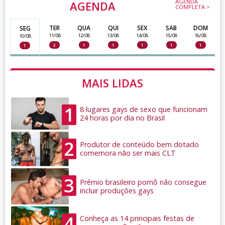
AGENDA
AGENDA
COMPLETA >
TER
QUA
QUI
SEX
SAB
DOM
SEG
11/08
12/08
13/08
14/08
15/08
16/08
10/08
2
1
1
1
1
1
1
MAIS LIDAS
1
8 lugares gays de sexo que funcionam
24 horas por dia no Brasil
2
Produtor de conteúdo bem dotado
comemora não ser mais CLT
3
Prêmio brasileiro pornô não consegue
incluir produções gays
4
Conheça as 14 principais festas de