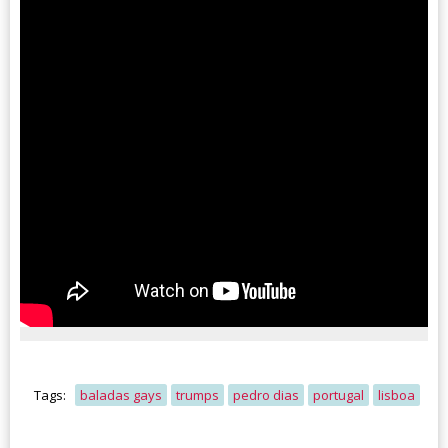
Tags:
baladas gays
trumps
pedro dias
portugal
lisboa