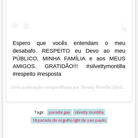
Espero que vocês entendam o meu
desabafo. RESPEITO eu Devo ao meu
PÚBLICO, MINHA FAMÍLIA e aos MEUS
AMIGOS. GRATIDÃO!!! #silvettymontilla
#respeito #resposta
Uma publicação compartilhada por
Silvetty Montilla
(@silvettymontilla) em
Tags:
parada gay
silvetty montilla
18 parada do orgulho lgbt de sao paulo