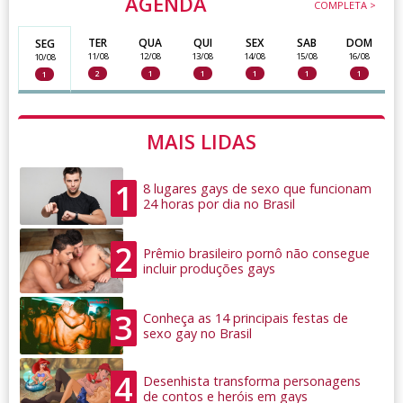
AGENDA
COMPLETA >
TER
QUA
QUI
SEX
SAB
DOM
SEG
11/08
12/08
13/08
14/08
15/08
16/08
10/08
2
1
1
1
1
1
1
MAIS LIDAS
1
8 lugares gays de sexo que funcionam
24 horas por dia no Brasil
2
Prêmio brasileiro pornô não consegue
incluir produções gays
3
Conheça as 14 principais festas de
sexo gay no Brasil
4
Desenhista transforma personagens
de contos e heróis em gays