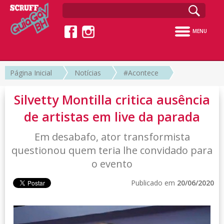
MENU
Página Inicial
Notícias
#Acontece
Silvetty Montilla critica ausência
de artistas em live da parada
Em desabafo, ator transformista
questionou quem teria lhe convidado para
o evento
Publicado em
20/06/2020