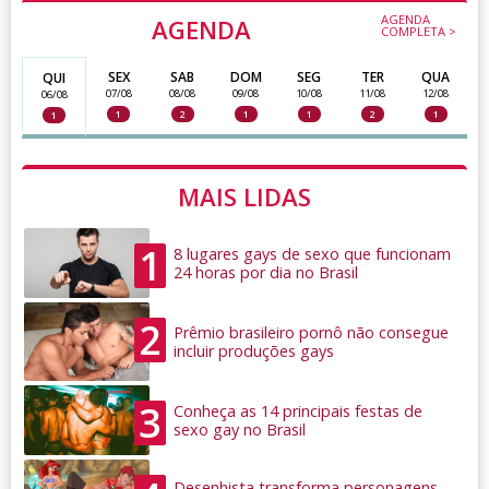
AGENDA
AGENDA
COMPLETA >
SEX
SAB
DOM
SEG
TER
QUA
QUI
07/08
08/08
09/08
10/08
11/08
12/08
06/08
1
2
1
1
2
1
1
MAIS LIDAS
1
8 lugares gays de sexo que funcionam
24 horas por dia no Brasil
2
Prêmio brasileiro pornô não consegue
incluir produções gays
3
Conheça as 14 principais festas de
sexo gay no Brasil
Desenhista transforma personagens