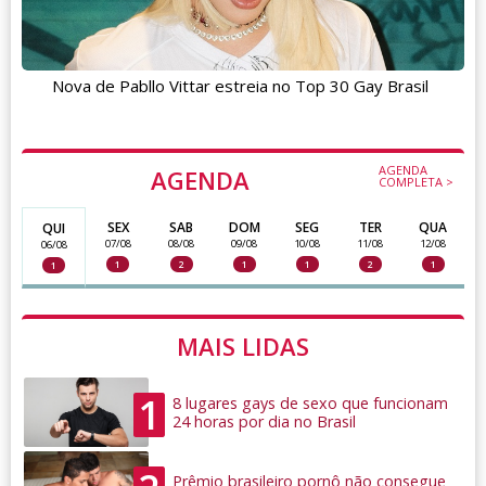
Nova de Pabllo Vittar estreia no Top 30 Gay Brasil
AGENDA
AGENDA
COMPLETA >
SEX
SAB
DOM
SEG
TER
QUA
QUI
07/08
08/08
09/08
10/08
11/08
12/08
06/08
1
2
1
1
2
1
1
MAIS LIDAS
1
8 lugares gays de sexo que funcionam
24 horas por dia no Brasil
Prêmio brasileiro pornô não consegue