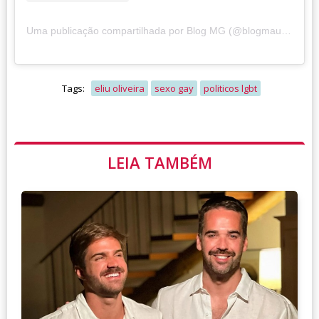
Uma publicação compartilhada por Blog MG (@blogmauriciogurgel)
Tags:
eliu oliveira
sexo gay
politicos lgbt
LEIA TAMBÉM