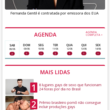
Fernanda Gentil é contratada por emissora dos EUA
AGENDA
AGENDA
COMPLETA >
DOM
SEG
TER
QUA
QUI
SEX
SAB
09/08
10/08
11/08
12/08
13/08
14/08
08/08
1
1
2
1
1
1
2
MAIS LIDAS
1
8 lugares gays de sexo que funcionam
24 horas por dia no Brasil
2
Prêmio brasileiro pornô não consegue
incluir produções gays