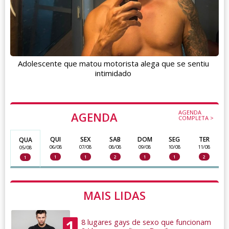
Adolescente que matou motorista alega que se sentiu
intimidado
AGENDA
AGENDA
COMPLETA >
QUI
SEX
SAB
DOM
SEG
TER
QUA
06/08
07/08
08/08
09/08
10/08
11/08
05/08
1
1
2
1
1
2
1
MAIS LIDAS
1
8 lugares gays de sexo que funcionam