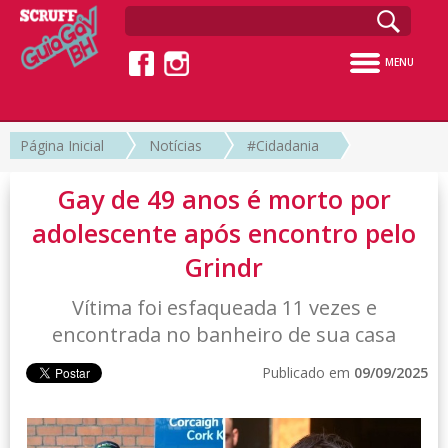
MENU
Página Inicial
Notícias
#Cidadania
Gay de 49 anos é morto por
adolescente após encontro pelo
Grindr
Vítima foi esfaqueada 11 vezes e
encontrada no banheiro de sua casa
Publicado em
09/09/2025