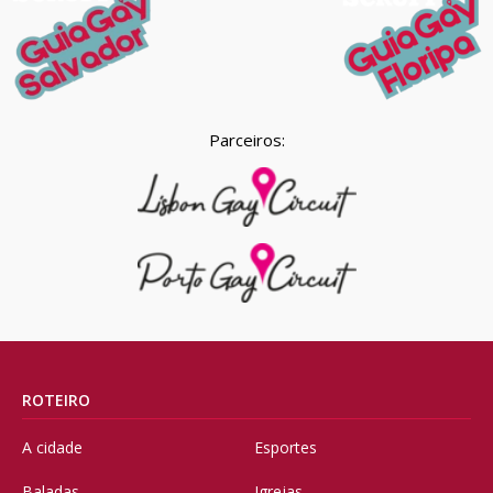
Parceiros:
ROTEIRO
A cidade
Esportes
Baladas
Igrejas