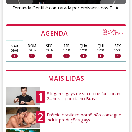
Fernanda Gentil é contratada por emissora dos EUA
AGENDA
AGENDA
COMPLETA >
DOM
SEG
TER
QUA
QUI
SEX
SAB
09/08
10/08
11/08
12/08
13/08
14/08
08/08
1
1
2
1
1
1
2
MAIS LIDAS
1
8 lugares gays de sexo que funcionam
24 horas por dia no Brasil
2
Prêmio brasileiro pornô não consegue
incluir produções gays