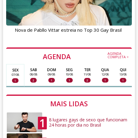
Nova de Pabllo Vittar estreia no Top 30 Gay Brasil
AGENDA
AGENDA
COMPLETA >
SAB
DOM
SEG
TER
QUA
QUI
SEX
08/08
09/08
10/08
11/08
12/08
13/08
07/08
2
1
1
2
1
1
1
MAIS LIDAS
1
8 lugares gays de sexo que funcionam
24 horas por dia no Brasil