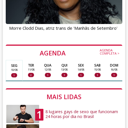
Morre Clodd Dias, atriz trans de 'Manhãs de Setembro'
AGENDA
AGENDA
COMPLETA >
TER
QUA
QUI
SEX
SAB
DOM
SEG
11/08
12/08
13/08
14/08
15/08
16/08
10/08
2
1
1
1
1
1
1
MAIS LIDAS
1
8 lugares gays de sexo que funcionam
24 horas por dia no Brasil