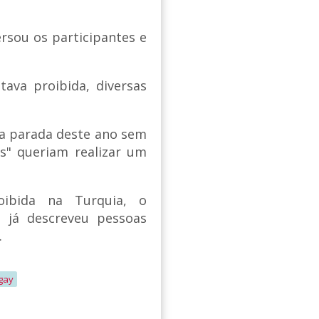
rsou os participantes e
va proibida, diversas
 a parada deste ano sem
is" queriam realizar um
oibida na Turquia, o
 já descreveu pessoas
.
gay