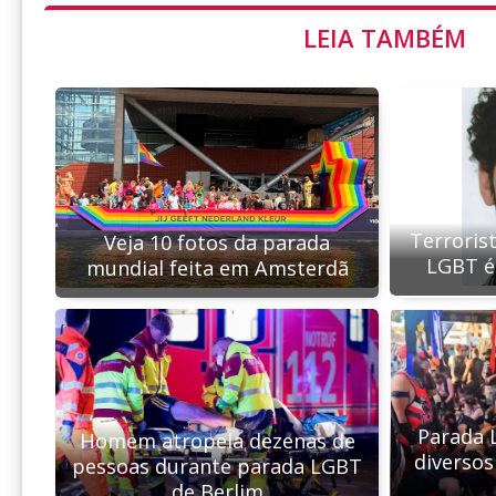
LEIA TAMBÉM
Terroris
Veja 10 fotos da parada
LGBT é
mundial feita em Amsterdã
Parada 
Homem atropela dezenas de
diversos
pessoas durante parada LGBT
de Berlim