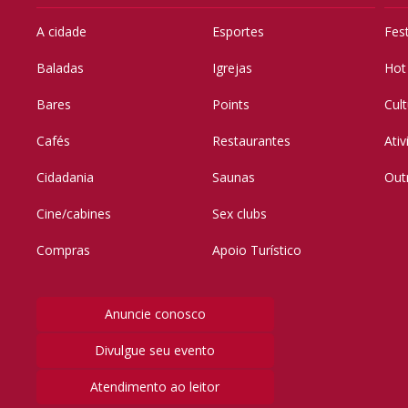
A cidade
Esportes
Fes
Baladas
Igrejas
Hot
Bares
Points
Cul
Cafés
Restaurantes
Ati
Cidadania
Saunas
Out
Cine/cabines
Sex clubs
Compras
Apoio Turístico
Anuncie conosco
Divulgue seu evento
Atendimento ao leitor