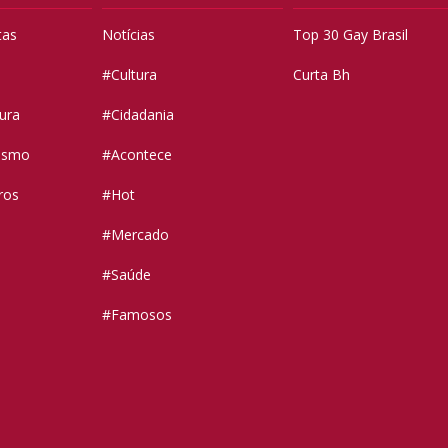
tas
Notícias
Top 30 Gay Brasil
#Cultura
Curta Bh
tura
#Cidadania
vismo
#Acontece
ros
#Hot
#Mercado
#Saúde
#Famosos