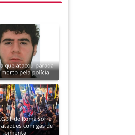
ta que atacou parada
 morto pela polícia
LGBT de Roma sofre
 ataques com gás de
pimenta