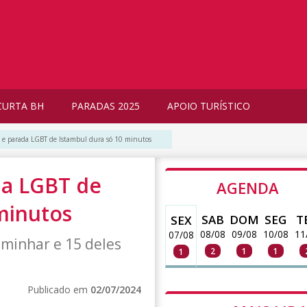
CURTA BH
PARADAS 2025
APOIO TURÍSTICO
m e parada LGBT de Istambul dura só 10 minutos
da LGBT de
AGENDA
minutos
SAB
DOM
SEG
T
SEX
08/08
09/08
10/08
11
07/08
aminhar e 15 deles
2
1
1
1
Publicado em
02/07/2024