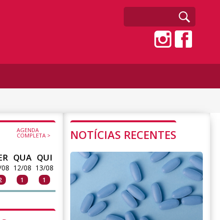
AGENDA
NOTÍCIAS RECENTES
COMPLETA >
ER
QUA
QUI
/08
12/08
13/08
2
1
1