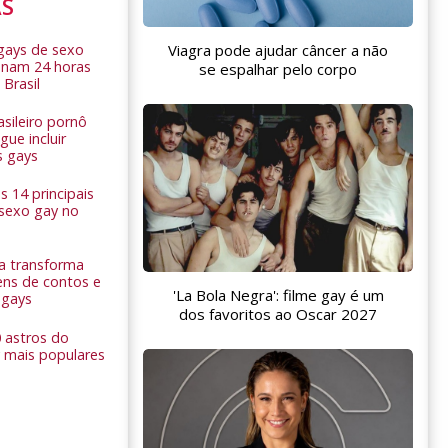
AS
 gays de sexo
Viagra pode ajudar câncer a não
onam 24 horas
se espalhar pelo corpo
 Brasil
sileiro pornô
ue incluir
s gays
 14 principais
 sexo gay no
a transforma
ns de contos e
'La Bola Negra': filme gay é um
 gays
dos favoritos ao Oscar 2027
0 astros do
 mais populares