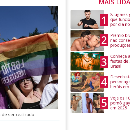
MAIS LID
8 lugares
1
que funci
por dia no
Prêmio bra
2
não conseg
produçõe
Conheça as
3
festas de
Brasil
Desenhist
4
personage
heróis em
Veja os 1
5
pornô gay
em 2025
 de ser realizado