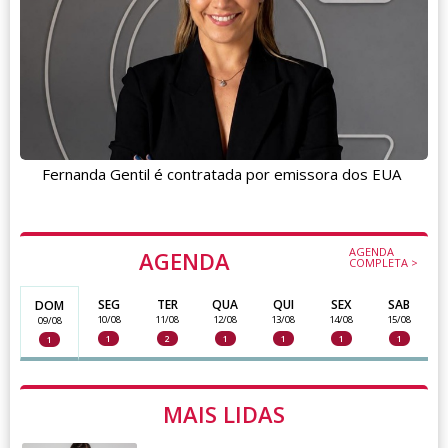
Fernanda Gentil é contratada por emissora dos EUA
AGENDA
AGENDA
COMPLETA >
SEG
TER
QUA
QUI
SEX
SAB
DOM
10/08
11/08
12/08
13/08
14/08
15/08
09/08
1
2
1
1
1
1
1
MAIS LIDAS