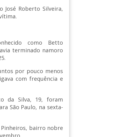
 José Roberto Silveira,
vítima.
onhecido como Betto
l havia terminado namoro
5.
juntos por pouco menos
igava com frequência e
to da Silva, 19, foram
ara São Paulo, na sexta-
 Pinheiros, bairro nobre
ovembro.