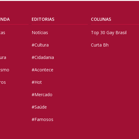
ENDA
EDITORIAS
COLUNAS
tas
Notícias
Top 30 Gay Brasil
#Cultura
Curta Bh
tura
#Cidadania
vismo
#Acontece
ros
#Hot
#Mercado
#Saúde
#Famosos