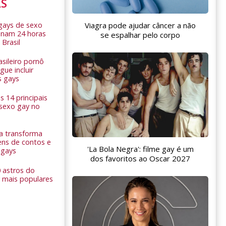
AS
 gays de sexo
Viagra pode ajudar câncer a não
onam 24 horas
se espalhar pelo corpo
 Brasil
sileiro pornô
ue incluir
s gays
 14 principais
 sexo gay no
a transforma
ns de contos e
'La Bola Negra': filme gay é um
 gays
dos favoritos ao Oscar 2027
0 astros do
 mais populares