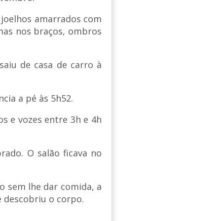
 joelhos amarrados com
omas nos braços, ombros
aiu de casa de carro à
cia a pé às 5h52.
os e vozes entre 3h e 4h
ado. O salão ficava no
do sem lhe dar comida, a
e descobriu o corpo.