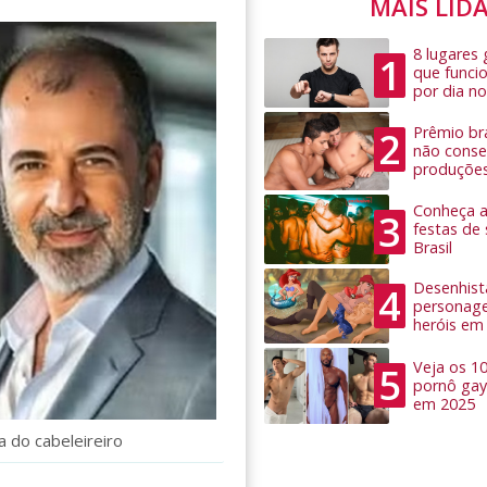
MAIS LID
8 lugares
1
que funci
por dia no
Prêmio bra
2
não conseg
produçõe
Conheça as
3
festas de
Brasil
Desenhist
4
personage
heróis em
Veja os 1
5
pornô gay
em 2025
a do cabeleireiro