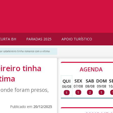
CURTA BH
PARADAS 2025
APOIO TURÍSTICO
ar cabeleireiro tinha romance com a vítima
ireiro tinha
AGENDA
tima
SEX
SAB
DOM
S
QUI
07/08
08/08
09/08
10
06/08
 onde foram presos,
1
2
1
1
Publicado em
20/12/2025