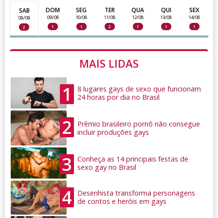
DOM
SEG
TER
QUA
QUI
SEX
SAB
09/08
10/08
11/08
12/08
13/08
14/08
08/08
1
1
2
1
1
1
2
MAIS LIDAS
1
8 lugares gays de sexo que funcionam
24 horas por dia no Brasil
2
Prêmio brasileiro pornô não consegue
incluir produções gays
3
Conheça as 14 principais festas de
sexo gay no Brasil
4
Desenhista transforma personagens
de contos e heróis em gays