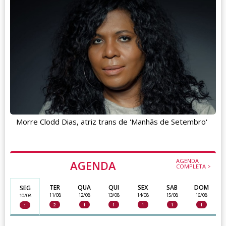
Morre Clodd Dias, atriz trans de 'Manhãs de Setembro'
AGENDA
AGENDA
COMPLETA >
TER
QUA
QUI
SEX
SAB
DOM
SEG
11/08
12/08
13/08
14/08
15/08
16/08
10/08
2
1
1
1
1
1
1