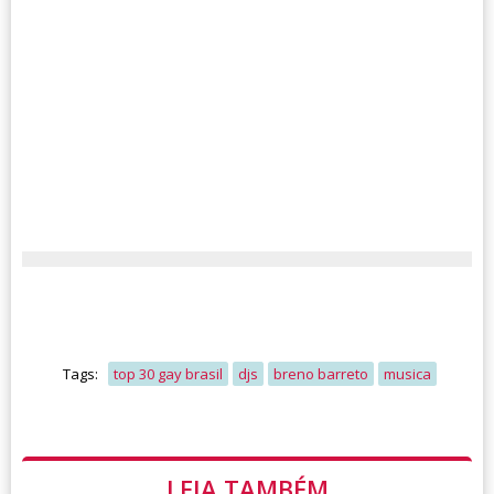
Tags:
top 30 gay brasil
djs
breno barreto
musica
LEIA TAMBÉM