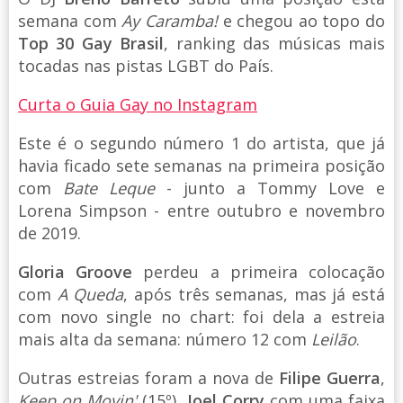
semana com
Ay Caramba!
e chegou ao topo do
Top 30 Gay Brasil
, ranking das músicas mais
tocadas nas pistas LGBT do País.
Curta o Guia Gay no Instagram
Este é o segundo número 1 do artista, que já
havia ficado sete semanas na primeira posição
com
Bate Leque
- junto a Tommy Love e
Lorena Simpson - entre outubro e novembro
de 2019.
Gloria Groove
perdeu a primeira colocação
com
A Queda
, após três semanas, mas já está
com novo single no chart: foi dela a estreia
mais alta da semana: número 12 com
Leilão
.
Outras estreias foram a nova de
Filipe Guerra
,
Keep on Movin'
(15º),
Joel Corry
com uma faixa