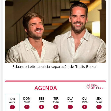
Eduardo Leite anuncia separação de Thalis Bolzan
AGENDA
AGENDA
COMPLETA >
DOM
SEG
TER
QUA
QUI
SEX
SAB
09/08
10/08
11/08
12/08
13/08
14/08
08/08
1
1
2
1
1
1
2