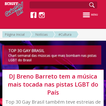
MENU
Página Inicial
Notícias
#Cultura
TOP 30 GAY BRASIL
Chart semanal das músicas que mais bombam nas pistas
LGBT do Brasil
DJ Breno Barreto tem a música
mais tocada nas pistas LGBT do
País
Top 30 Gay Brasil também teve estreias de