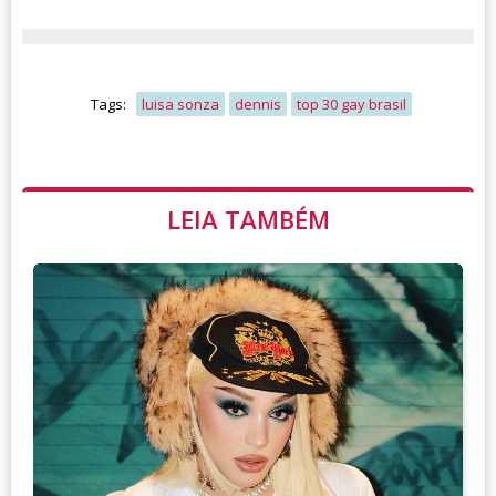
Tags:
luisa sonza
dennis
top 30 gay brasil
LEIA TAMBÉM