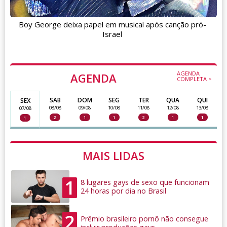
Boy George deixa papel em musical após canção pró-
Israel
AGENDA
AGENDA
COMPLETA >
SAB
DOM
SEG
TER
QUA
QUI
SEX
08/08
09/08
10/08
11/08
12/08
13/08
07/08
2
1
1
2
1
1
1
MAIS LIDAS
1
8 lugares gays de sexo que funcionam
24 horas por dia no Brasil
2
Prêmio brasileiro pornô não consegue