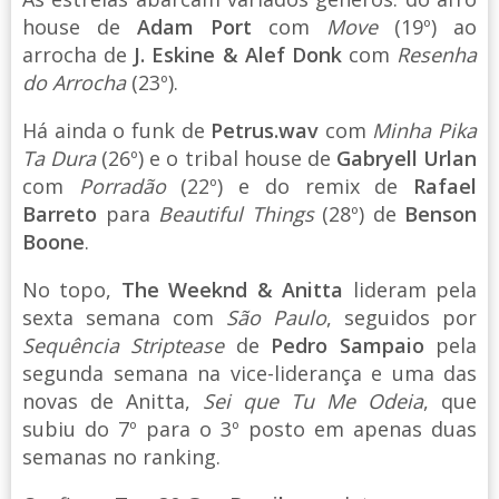
house de
Adam Port
com
Move
(19º) ao
arrocha de
J. Eskine & Alef Donk
com
Resenha
do Arrocha
(23º).
Há ainda o funk de
Petrus.wav
com
Minha Pika
Ta Dura
(26º) e o tribal house de
Gabryell Urlan
com
Porradão
(22º) e do remix de
Rafael
Barreto
para
Beautiful Things
(28º) de
Benson
Boone
.
No topo,
The Weeknd & Anitta
lideram pela
sexta semana com
São Paulo
, seguidos por
Sequência Striptease
de
Pedro Sampaio
pela
segunda semana na vice-liderança e uma das
novas de Anitta,
Sei que Tu Me Odeia
, que
subiu do 7º para o 3º posto em apenas duas
semanas no ranking.