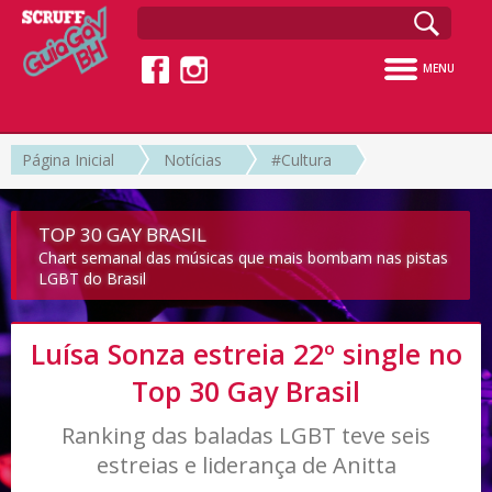
MENU
Página Inicial
Notícias
#Cultura
TOP 30 GAY BRASIL
Chart semanal das músicas que mais bombam nas pistas
LGBT do Brasil
Luísa Sonza estreia 22º single no
Top 30 Gay Brasil
Ranking das baladas LGBT teve seis
estreias e liderança de Anitta