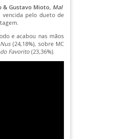
ão & Gustavo Mioto,
Mal
i vencida pelo dueto de
ntagem.
todo e acabou nas mãos
 Nus
(24,18%), sobre MC
do Favorito
(23,36%).