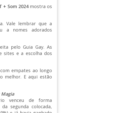
T + Som 2024
mostra os
da. Vale lembrar que a
 ou a nomes adorados
eita pelo Guia Gay. As
e sites e a escolha dos
e com empates ao longo
o melhor. E aqui estão
 Magia
rio venceu de forma
 da segunda colocada,
59%) e já havia ganhado