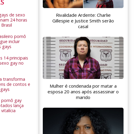
AS
Rivalidade Ardente: Charlie
 gays de sexo
onam 24 horas
Gillespie e Justice Smith serão
 Brasil
casal
sileiro pornô
ue incluir
s gays
 14 principais
 sexo gay no
a transforma
ns de contos e
Mulher é condenada por matar a
 gays
esposa 20 anos após assassinar o
marido
 pornô gay
tados lança
vitalícia