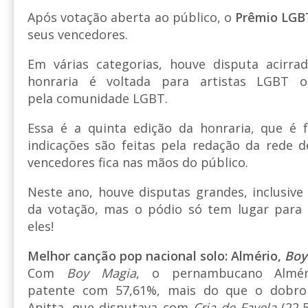
Após votação aberta ao público, o
Prêmio LGB
seus vencedores.
Em várias categorias, houve disputa acirra
honraria é voltada para artistas LGBT
pela comunidade LGBT.
Essa é a quinta edição da honraria, que é f
indicações são feitas pela redação da rede d
vencedores fica nas mãos do público.
Neste ano, houve disputas grandes, inclusiv
da votação, mas o pódio só tem lugar para 
eles!
Melhor canção pop nacional solo: Almério,
Boy
Com
Boy Magia
, o pernambucano Almé
patente com 57,61%, mais do que o dobro
Anitta, que disputava com
Cria de Favela
(22,