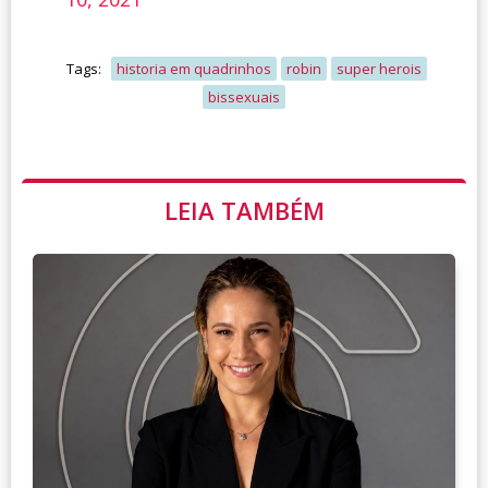
Tags:
historia em quadrinhos
robin
super herois
bissexuais
LEIA TAMBÉM