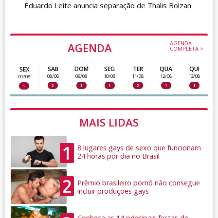
Eduardo Leite anuncia separação de Thalis Bolzan
AGENDA
AGENDA
COMPLETA >
SAB
DOM
SEG
TER
QUA
QUI
SEX
08/08
09/08
10/08
11/08
12/08
13/08
07/08
2
1
1
2
1
1
1
MAIS LIDAS
1
8 lugares gays de sexo que funcionam
24 horas por dia no Brasil
2
Prêmio brasileiro pornô não consegue
incluir produções gays
Conheça as 14 principais festas de