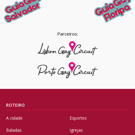
Parceiros:
ROTEIRO
A cidade
Esportes
Baladas
Igrejas