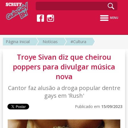
MENU
Página Inicial
Notícias
#Cultura
Troye Sivan diz que cheirou
poppers para divulgar música
nova
Cantor faz alusão a droga popular dentre
gays em 'Rush'
Publicado em
15/09/2023