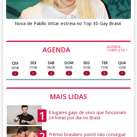
Nova de Pabllo Vittar estreia no Top 30 Gay Brasil
AGENDA
AGENDA
COMPLETA >
SEX
SAB
DOM
SEG
TER
QUA
QUI
07/08
08/08
09/08
10/08
11/08
12/08
06/08
1
2
1
1
2
1
1
MAIS LIDAS
1
8 lugares gays de sexo que funcionam
24 horas por dia no Brasil
2
Prêmio brasileiro pornô não consegue