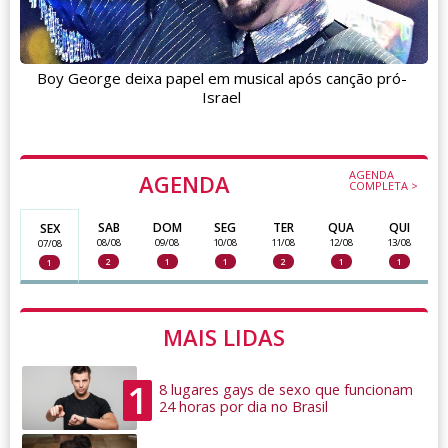
Boy George deixa papel em musical após canção pró-
Israel
AGENDA
AGENDA
COMPLETA >
SAB
DOM
SEG
TER
QUA
QUI
SEX
08/08
09/08
10/08
11/08
12/08
13/08
07/08
2
1
1
2
1
1
1
MAIS LIDAS
1
8 lugares gays de sexo que funcionam
24 horas por dia no Brasil