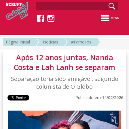
MENU
Página Inicial
Notícias
#Famosos
Após 12 anos juntas, Nanda
Costa e Lah Lanh se separam
Separação teria sido amigável, segundo
colunista de O Globo
Publicado em
14/02/2026