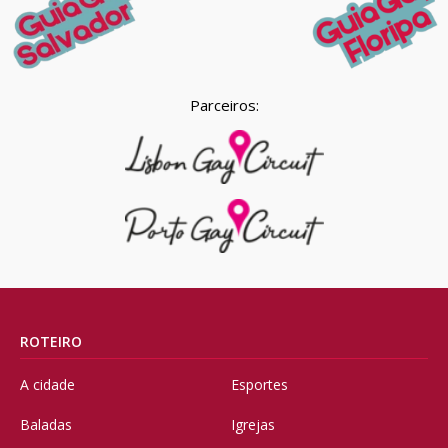
Parceiros:
ROTEIRO
A cidade
Esportes
Baladas
Igrejas