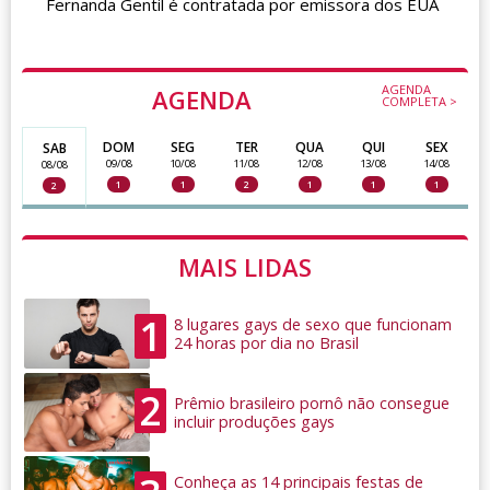
Fernanda Gentil é contratada por emissora dos EUA
AGENDA
AGENDA
COMPLETA >
DOM
SEG
TER
QUA
QUI
SEX
SAB
09/08
10/08
11/08
12/08
13/08
14/08
08/08
1
1
2
1
1
1
2
MAIS LIDAS
1
8 lugares gays de sexo que funcionam
24 horas por dia no Brasil
2
Prêmio brasileiro pornô não consegue
incluir produções gays
Conheça as 14 principais festas de