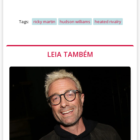
Tags:
ricky martin
hudson williams
heated rivalry
LEIA TAMBÉM