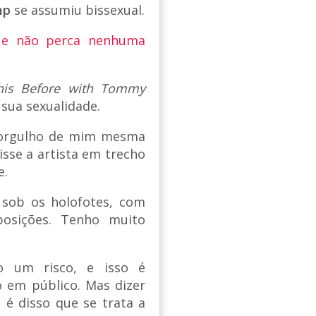
mp
se assumiu bissexual.
 e não perca nenhuma
This Before with Tommy
 sua sexualidade.
 orgulho de mim mesma
isse a artista em trecho
e.
 sob os holofotes, com
posições. Tenho muito
do um risco, e isso é
o em público. Mas dizer
, é disso que se trata a