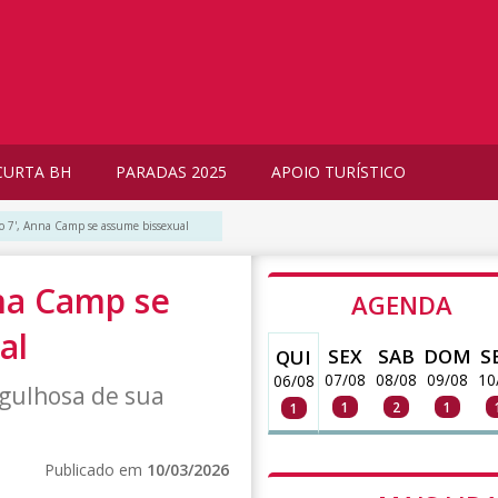
CURTA BH
PARADAS 2025
APOIO TURÍSTICO
co 7', Anna Camp se assume bissexual
nna Camp se
AGENDA
al
SEX
SAB
DOM
S
QUI
07/08
08/08
09/08
10
06/08
orgulhosa de sua
1
2
1
1
Publicado em
10/03/2026