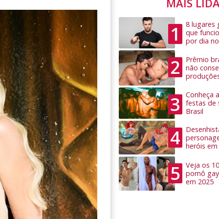
MAIS LID
8 lugares
1
que funci
por dia no
Prêmio bra
2
não conseg
produçõe
Conheça as
3
festas de
Brasil
Desenhist
4
personage
heróis em
Veja os 1
5
pornô gay
em 2025