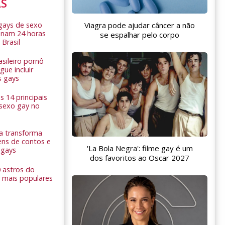
AS
 gays de sexo
Viagra pode ajudar câncer a não
onam 24 horas
se espalhar pelo corpo
 Brasil
sileiro pornô
ue incluir
s gays
 14 principais
 sexo gay no
a transforma
ns de contos e
'La Bola Negra': filme gay é um
 gays
dos favoritos ao Oscar 2027
0 astros do
 mais populares