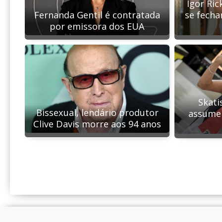
Igor Ric
Fernanda Gentil é contratada
se fecha
por emissora dos EUA
Skati
Bissexual, lendário produtor
assume 
Clive Davis morre aos 94 anos