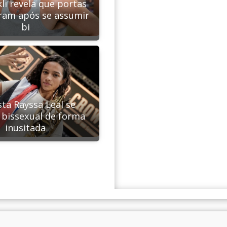
kli revela que portas
ram após se assumir
bi
sta Rayssa Leal se
bissexual de forma
inusitada