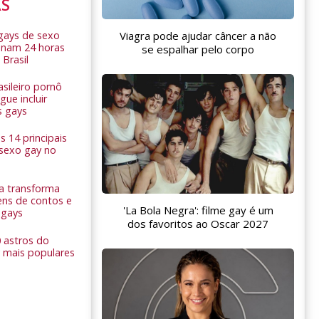
AS
 gays de sexo
Viagra pode ajudar câncer a não
onam 24 horas
se espalhar pelo corpo
 Brasil
sileiro pornô
ue incluir
s gays
 14 principais
 sexo gay no
a transforma
ns de contos e
'La Bola Negra': filme gay é um
 gays
dos favoritos ao Oscar 2027
0 astros do
 mais populares