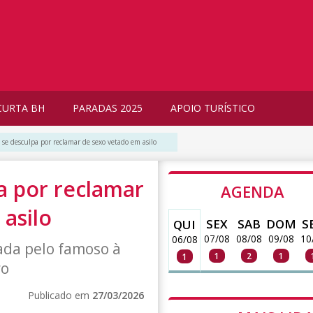
CURTA BH
PARADAS 2025
APOIO TURÍSTICO
 se desculpa por reclamar de sexo vetado em asilo
a por reclamar
AGENDA
asilo
SEX
SAB
DOM
S
QUI
07/08
08/08
09/08
10
06/08
ada pelo famoso à
1
2
1
1
ro
Publicado em
27/03/2026