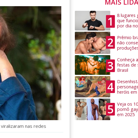
MAIS LID
8 lugares
1
que funci
por dia no
Prêmio bra
2
não conseg
produçõe
Conheça as
3
festas de
Brasil
Desenhist
4
personage
heróis em
Veja os 1
5
pornô gay
em 2025
viralizaram nas redes