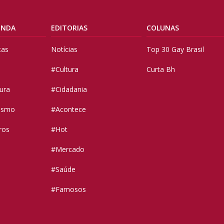
ENDA
EDITORIAS
COLUNAS
tas
Notícias
Top 30 Gay Brasil
#Cultura
Curta Bh
tura
#Cidadania
vismo
#Acontece
ros
#Hot
#Mercado
#Saúde
#Famosos