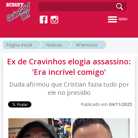
MENU
Página Inicial
Notícias
#Famosos
Ex de Cravinhos elogia assassino:
'Era incrível comigo'
Duda afirmou que Cristian fazia tudo por
ele no presídio
Publicado em
04/11/2025