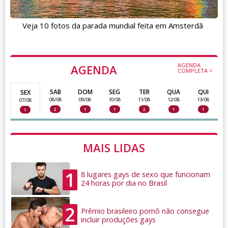
Veja 10 fotos da parada mundial feita em Amsterdã
AGENDA
AGENDA
COMPLETA >
SAB
DOM
SEG
TER
QUA
QUI
SEX
08/08
09/08
10/08
11/08
12/08
13/08
07/08
2
1
1
2
1
1
1
MAIS LIDAS
1
8 lugares gays de sexo que funcionam
24 horas por dia no Brasil
2
Prêmio brasileiro pornô não consegue
incluir produções gays