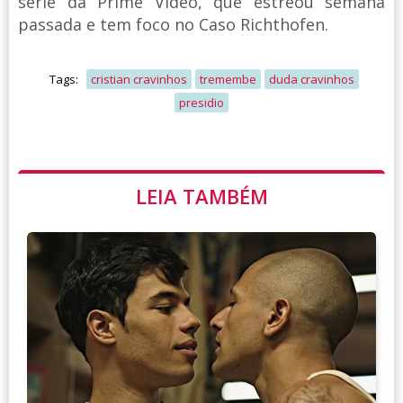
série da Prime Video, que estreou semana
passada e tem foco no Caso Richthofen.
Tags:
cristian cravinhos
tremembe
duda cravinhos
presidio
LEIA TAMBÉM