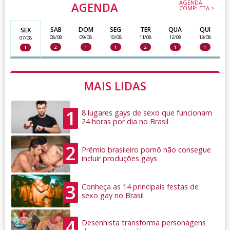
AGENDA
AGENDA
COMPLETA >
SAB
DOM
SEG
TER
QUA
QUI
SEX
08/08
09/08
10/08
11/08
12/08
13/08
07/08
2
1
1
2
1
1
1
MAIS LIDAS
1
8 lugares gays de sexo que funcionam
24 horas por dia no Brasil
2
Prêmio brasileiro pornô não consegue
incluir produções gays
3
Conheça as 14 principais festas de
sexo gay no Brasil
4
Desenhista transforma personagens