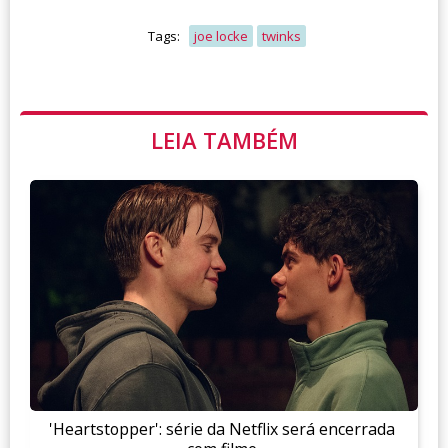
Tags:
joe locke
twinks
LEIA TAMBÉM
'Heartstopper': série da Netflix será encerrada