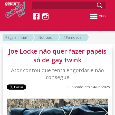
MENU
Página Inicial
Notícias
#Famosos
Joe Locke não quer fazer papéis
só de gay twink
Ator contou que tenta engordar e não
consegue
Publicado em
14/06/2025