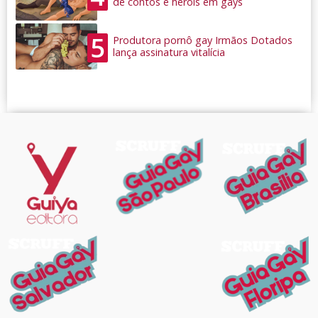
de contos e heróis em gays
5
Produtora pornô gay Irmãos Dotados
lança assinatura vitalícia