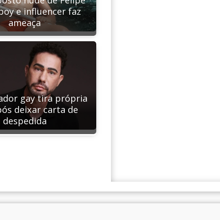
oy e influencer faz
ameaça
ador gay tira própria
pós deixar carta de
despedida