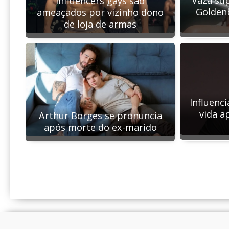
Influencers gays são
Goldenb
ameaçados por vizinho dono
de loja de armas
Influenci
vida a
Arthur Borges se pronuncia
após morte do ex-marido