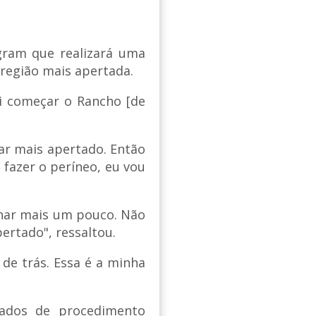
agram que realizará uma
região mais apertada.
ai começar o Rancho [de
car mais apertado. Então
azer o períneo, eu vou
char mais um pouco. Não
ertado", ressaltou.
de trás. Essa é a minha
tados de procedimento