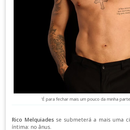
'É para fechar mais um pouco da minha parte 
Rico Melquiades
se submeterá a mais uma ci
íntima: no ânus.