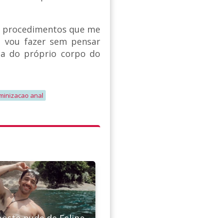
er procedimentos que me
 vou fazer sem pensar
da do próprio corpo do
minizacao anal
osto nude de Felipe