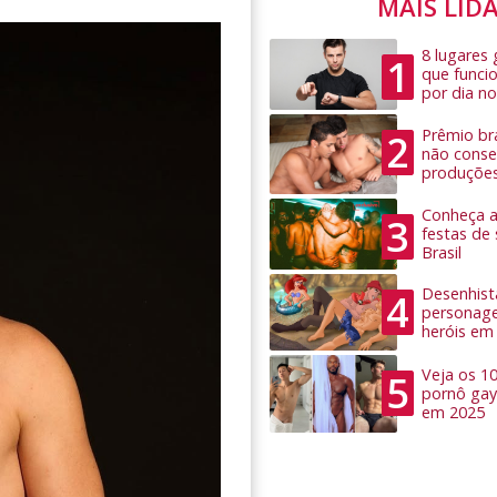
MAIS LID
8 lugares
1
que funci
por dia no
Prêmio bra
2
não conseg
produçõe
Conheça as
3
festas de
Brasil
Desenhist
4
personage
heróis em
Veja os 1
5
pornô gay
em 2025