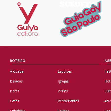
ROTEIRO
AG
A cidade
Esportes
Fes
Baladas
Igrejas
Hot
Bares
Points
Cul
Cafés
Restaurantes
Ati
Cidadania
Saunas
Out