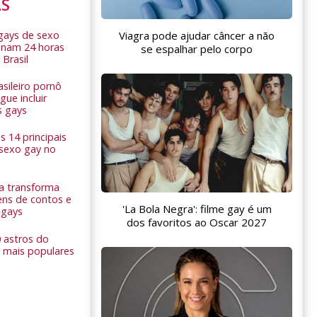
AS
 gays de sexo
Viagra pode ajudar câncer a não
onam 24 horas
se espalhar pelo corpo
 Brasil
sileiro pornô
ue incluir
s gays
 14 principais
 sexo gay no
a transforma
ns de contos e
'La Bola Negra': filme gay é um
 gays
dos favoritos ao Oscar 2027
0 astros do
 mais populares