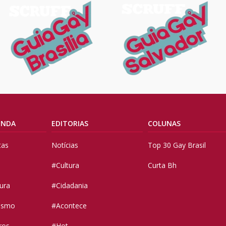
ENDA
EDITORIAS
COLUNAS
tas
Notícias
Top 30 Gay Brasil
#Cultura
Curta Bh
tura
#Cidadania
vismo
#Acontece
ros
#Hot