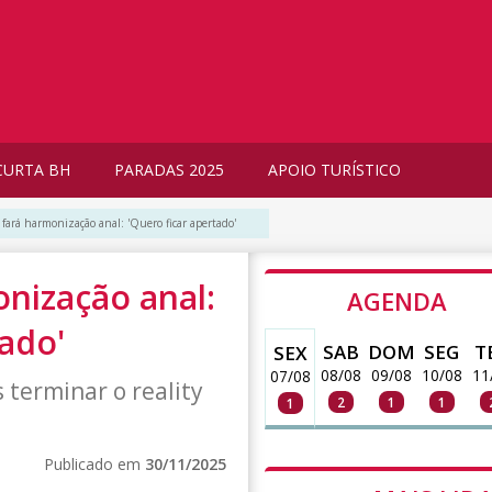
CURTA BH
PARADAS 2025
APOIO TURÍSTICO
fará harmonização anal: 'Quero ficar apertado'
nização anal:
AGENDA
tado'
SAB
DOM
SEG
T
SEX
08/08
09/08
10/08
11
07/08
s terminar o reality
2
1
1
1
Publicado em
30/11/2025