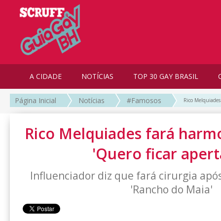
A CIDADE
NOTÍCIAS
TOP 30 GAY BRASIL
Página Inicial
Notícias
#Famosos
Rico Melquiades 
Rico Melquiades fará harmo
'Quero ficar aper
Influenciador diz que fará cirurgia apó
'Rancho do Maia'