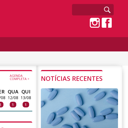
AGENDA
NOTÍCIAS RECENTES
COMPLETA >
ER
QUA
QUI
/08
12/08
13/08
2
1
1