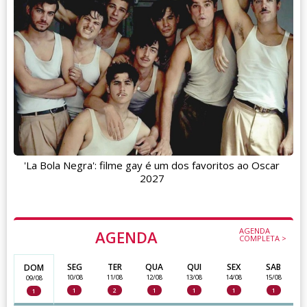
'La Bola Negra': filme gay é um dos favoritos ao Oscar
2027
AGENDA
AGENDA
COMPLETA >
SEG
TER
QUA
QUI
SEX
SAB
DOM
10/08
11/08
12/08
13/08
14/08
15/08
09/08
1
2
1
1
1
1
1