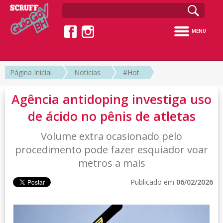
MENU
Página Inicial
Notícias
#Hot
Agência antidoping investiga uso
de ácido no pênis de atletas
Volume extra ocasionado pelo
procedimento pode fazer esquiador voar
metros a mais
Publicado em
06/02/2026