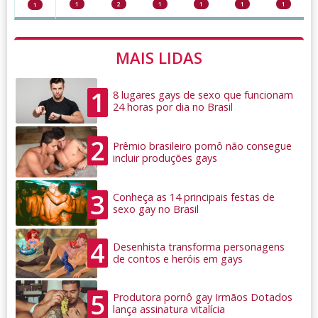
1
2
1
1
1
1
1
MAIS LIDAS
1
8 lugares gays de sexo que funcionam
24 horas por dia no Brasil
2
Prêmio brasileiro pornô não consegue
incluir produções gays
3
Conheça as 14 principais festas de
sexo gay no Brasil
4
Desenhista transforma personagens
de contos e heróis em gays
5
Produtora pornô gay Irmãos Dotados
lança assinatura vitalícia