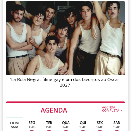
'La Bola Negra': filme gay é um dos favoritos ao Oscar
2027
AGENDA
AGENDA
COMPLETA >
SEG
TER
QUA
QUI
SEX
SAB
DOM
10/08
11/08
12/08
13/08
14/08
15/08
09/08