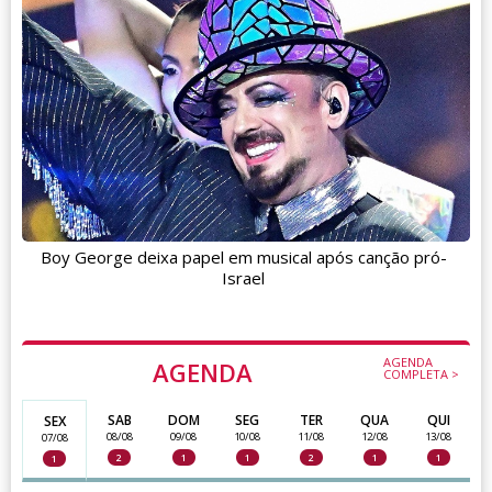
Boy George deixa papel em musical após canção pró-
Israel
AGENDA
AGENDA
COMPLETA >
SAB
DOM
SEG
TER
QUA
QUI
SEX
08/08
09/08
10/08
11/08
12/08
13/08
07/08
2
1
1
2
1
1
1