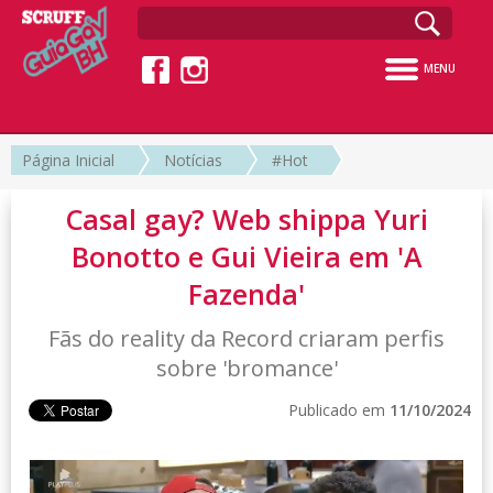
MENU
Página Inicial
Notícias
#Hot
Casal gay? Web shippa Yuri
Bonotto e Gui Vieira em 'A
Fazenda'
Fãs do reality da Record criaram perfis
sobre 'bromance'
Publicado em
11/10/2024