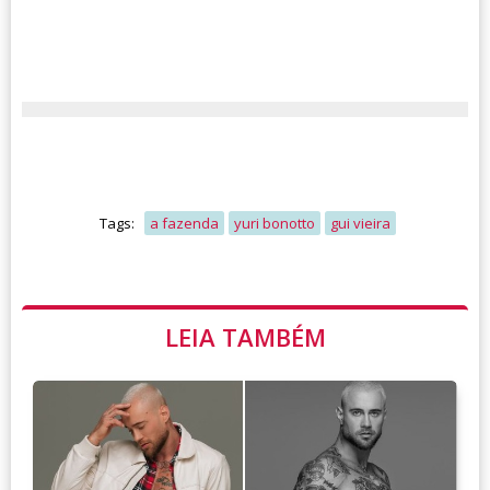
Tags:
a fazenda
yuri bonotto
gui vieira
LEIA TAMBÉM