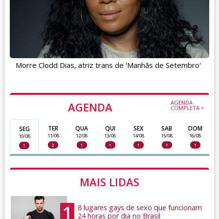
Morre Clodd Dias, atriz trans de 'Manhãs de Setembro'
AGENDA
AGENDA
COMPLETA >
TER
QUA
QUI
SEX
SAB
DOM
SEG
11/08
12/08
13/08
14/08
15/08
16/08
10/08
2
1
1
1
1
1
1
MAIS LIDAS
1
8 lugares gays de sexo que funcionam
24 horas por dia no Brasil