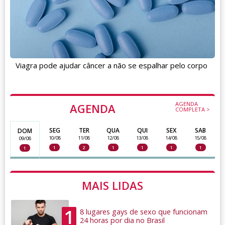
Viagra pode ajudar câncer a não se espalhar pelo corpo
AGENDA
AGENDA
COMPLETA >
SEG
TER
QUA
QUI
SEX
SAB
DOM
10/08
11/08
12/08
13/08
14/08
15/08
09/08
1
2
1
1
1
1
1
MAIS LIDAS
1
8 lugares gays de sexo que funcionam
24 horas por dia no Brasil