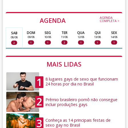
AGENDA
AGENDA
COMPLETA >
DOM
SEG
TER
QUA
QUI
SEX
SAB
09/08
10/08
11/08
12/08
13/08
14/08
08/08
1
1
2
1
1
1
2
MAIS LIDAS
1
8 lugares gays de sexo que funcionam
24 horas por dia no Brasil
2
Prêmio brasileiro pornô não consegue
incluir produções gays
3
Conheça as 14 principais festas de
sexo gay no Brasil