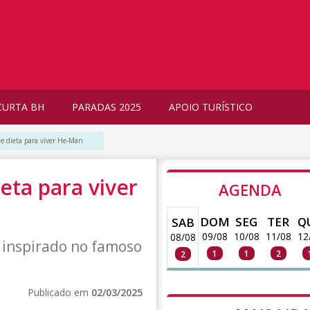
CURTA BH
PARADAS 2025
APOIO TURÍSTICO
de dieta para viver He-Man
ieta para viver
AGENDA
DOM
SEG
TER
Q
SAB
09/08
10/08
11/08
12
08/08
e inspirado no famoso
1
1
2
2
Publicado em
02/03/2025