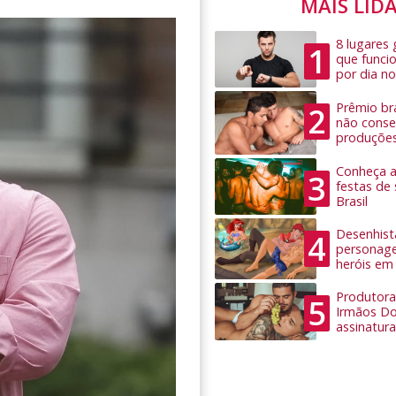
MAIS LID
8 lugares
1
que funci
por dia no
Prêmio bra
2
não conseg
produçõe
Conheça as
3
festas de
Brasil
Desenhist
4
personage
heróis em
Produtora
5
Irmãos Do
assinatura 