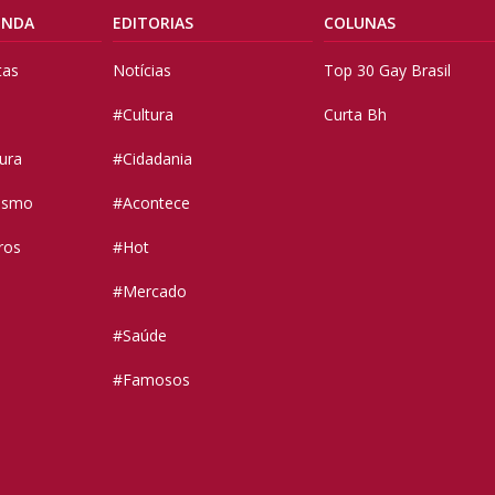
ENDA
EDITORIAS
COLUNAS
tas
Notícias
Top 30 Gay Brasil
#Cultura
Curta Bh
tura
#Cidadania
vismo
#Acontece
ros
#Hot
#Mercado
#Saúde
#Famosos