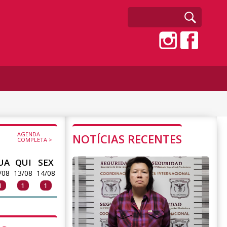
AGENDA
NOTÍCIAS RECENTES
COMPLETA >
UA
QUI
SEX
/08
13/08
14/08
1
1
1