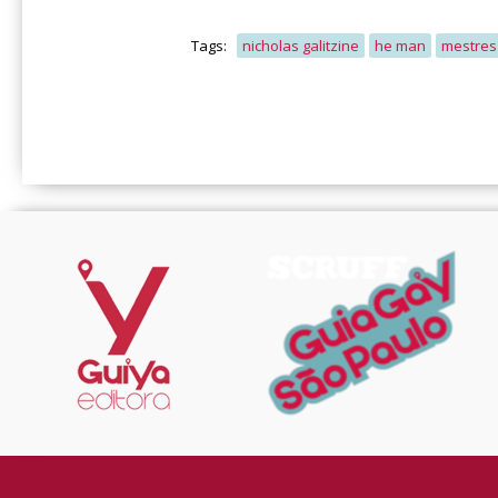
Tags:
nicholas galitzine
he man
mestres