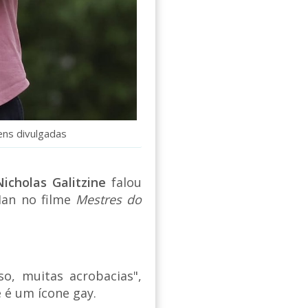
ns divulgadas
Nicholas Galitzine
falou
Man no filme
Mestres do
o, muitas acrobacias",
 é um ícone gay.