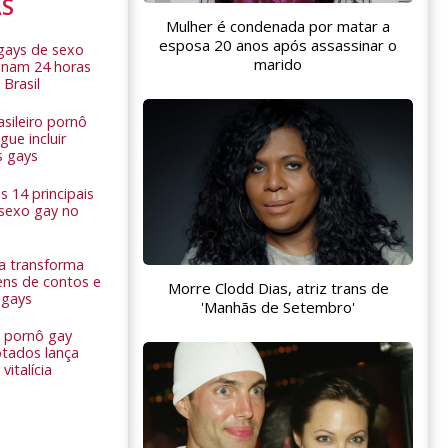
AS
Mulher é condenada por matar a
esposa 20 anos após assassinar o
 gays de sexo
marido
onam 24 horas
 Brasil
sileiro pornô
ue incluir
s gays
 14 principais
 sexo gay no
a transforma
ns de contos e
Morre Clodd Dias, atriz trans de
 gays
'Manhãs de Setembro'
 pornô gay
tados lança
vitalícia