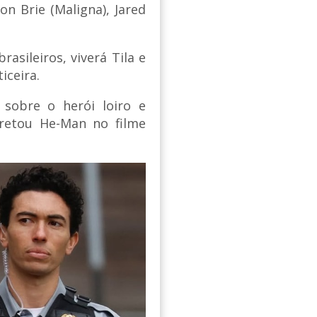
on Brie (Maligna), Jared
asileiros, viverá Tila e
iceira.
 sobre o herói loiro e
retou He-Man no filme