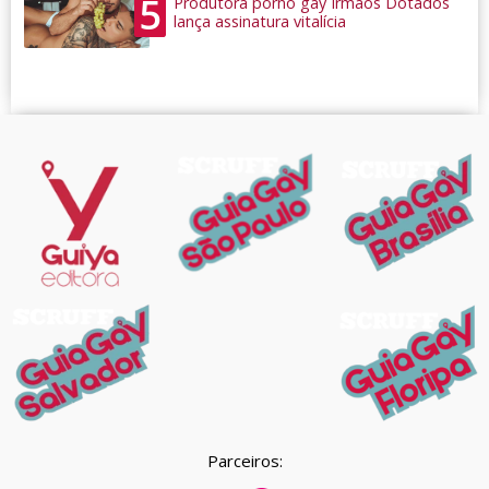
5
Produtora pornô gay Irmãos Dotados
lança assinatura vitalícia
Parceiros: