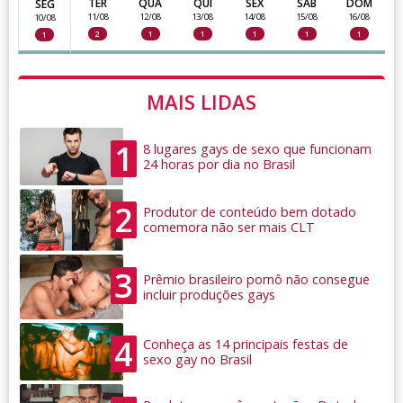
TER
QUA
QUI
SEX
SAB
DOM
SEG
11/08
12/08
13/08
14/08
15/08
16/08
10/08
2
1
1
1
1
1
1
MAIS LIDAS
1
8 lugares gays de sexo que funcionam
24 horas por dia no Brasil
2
Produtor de conteúdo bem dotado
comemora não ser mais CLT
3
Prêmio brasileiro pornô não consegue
incluir produções gays
4
Conheça as 14 principais festas de
sexo gay no Brasil