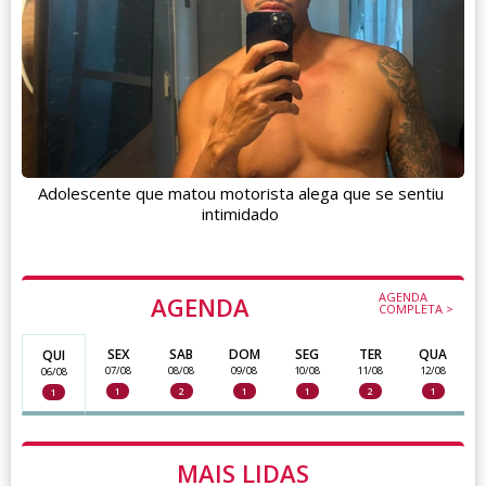
Adolescente que matou motorista alega que se sentiu
intimidado
AGENDA
AGENDA
COMPLETA >
SEX
SAB
DOM
SEG
TER
QUA
QUI
07/08
08/08
09/08
10/08
11/08
12/08
06/08
1
2
1
1
2
1
1
MAIS LIDAS