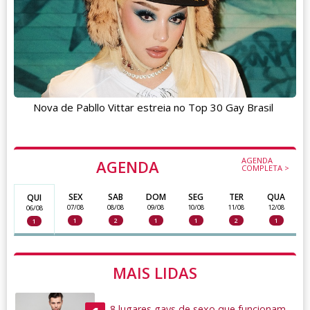
Nova de Pabllo Vittar estreia no Top 30 Gay Brasil
AGENDA
AGENDA
COMPLETA >
SEX
SAB
DOM
SEG
TER
QUA
QUI
07/08
08/08
09/08
10/08
11/08
12/08
06/08
1
2
1
1
2
1
1
MAIS LIDAS
8 lugares gays de sexo que funcionam