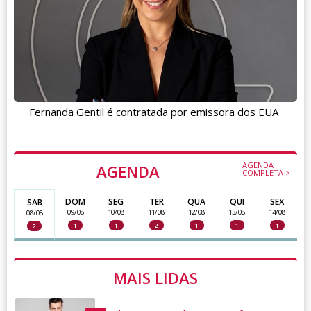
Fernanda Gentil é contratada por emissora dos EUA
AGENDA
AGENDA
COMPLETA >
DOM
SEG
TER
QUA
QUI
SEX
SAB
09/08
10/08
11/08
12/08
13/08
14/08
08/08
1
1
2
1
1
1
2
MAIS LIDAS