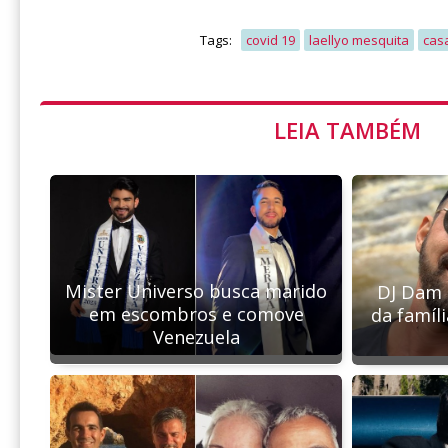
Tags:
covid 19
laellyo mesquita
cas
LEIA TAMBÉM
Mister Universo busca marido
DJ Dam 
em escombros e comove
da famíli
Venezuela