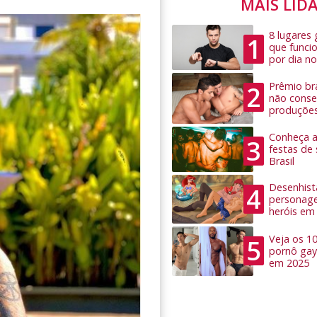
MAIS LID
8 lugares
1
que funci
por dia no
Prêmio bra
2
não conseg
produçõe
Conheça as
3
festas de
Brasil
Desenhist
4
personage
heróis em
Veja os 1
5
pornô gay
em 2025