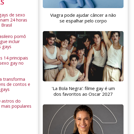
AS
 gays de sexo
Viagra pode ajudar câncer a não
onam 24 horas
se espalhar pelo corpo
 Brasil
sileiro pornô
ue incluir
s gays
 14 principais
 sexo gay no
a transforma
ns de contos e
'La Bola Negra': filme gay é um
 gays
dos favoritos ao Oscar 2027
0 astros do
 mais populares