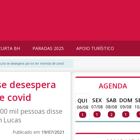
CURTA BH
PARADAS 2025
APOIO TURÍSTICO
quita se desespera por ex ter morrido de covid
 se desespera
AGENDA
e covid
SEX
SAB
DOM
S
QUI
07/08
08/08
09/08
10
06/08
00 mil pessoas disse
1
2
1
1
n Lucas
Publicado em
19/07/2021