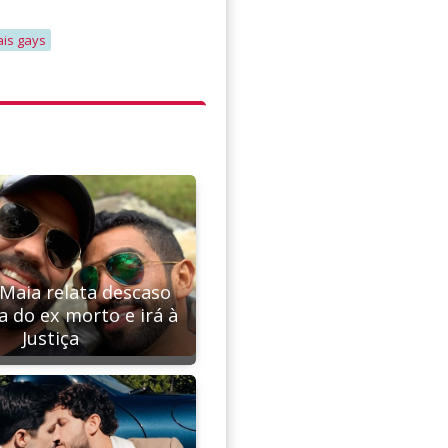
ais gays
Maia relata descaso
a do ex morto e irá à
Justiça