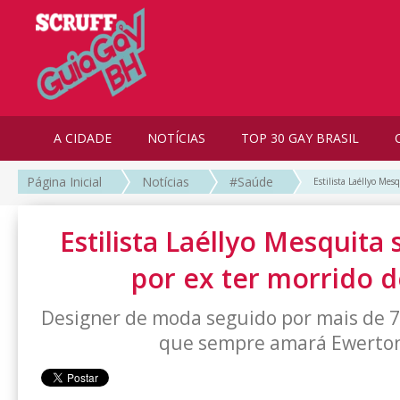
A CIDADE
NOTÍCIAS
TOP 30 GAY BRASIL
Página Inicial
Notícias
#Saúde
Estilista Laéllyo Mes
Estilista Laéllyo Mesquita
por ex ter morrido d
Designer de moda seguido por mais de 7
que sempre amará Ewerto