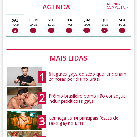
AGENDA
AGENDA
COMPLETA >
DOM
SEG
TER
QUA
QUI
SEX
SAB
09/08
10/08
11/08
12/08
13/08
14/08
08/08
1
1
2
1
1
1
2
MAIS LIDAS
1
8 lugares gays de sexo que funcionam
24 horas por dia no Brasil
2
Prêmio brasileiro pornô não consegue
incluir produções gays
3
Conheça as 14 principais festas de
sexo gay no Brasil