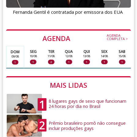
Fernanda Gentil é contratada por emissora dos EUA
AGENDA
AGENDA
COMPLETA >
SEG
TER
QUA
QUI
SEX
SAB
DOM
10/08
11/08
12/08
13/08
14/08
15/08
09/08
1
2
1
1
1
1
1
MAIS LIDAS
1
8 lugares gays de sexo que funcionam
24 horas por dia no Brasil
2
Prêmio brasileiro pornô não consegue
incluir produções gays