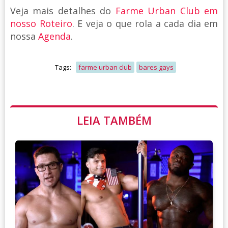
Veja mais detalhes do
Farme Urban Club
em
nosso Roteiro
. E veja o que rola a cada dia em
nossa
Agenda
.
Tags:
farme urban club
bares gays
LEIA TAMBÉM