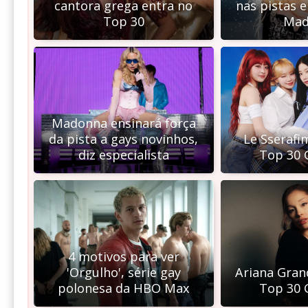
cantora grega entra no
nas pistas e
Top 30
Mad
Madonna ensinará força
da pista a gays novinhos,
Le Sserafi
diz especialista
Top 30 
4 motivos para ver
'Orgulho', série gay
Ariana Gran
polonesa da HBO Max
Top 30 