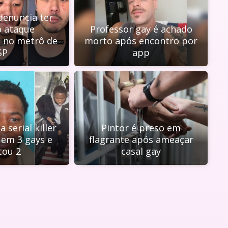
denuncia ter
o ataque
Professor gay é achado
 no metrô de
morto após encontro por
SP
app
a serial killer
Pintor é preso em
 em 3 gays e
flagrante após ameaçar
ou 2
casal gay