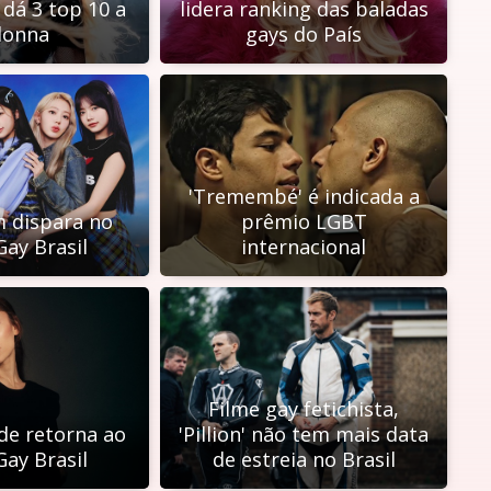
 dá 3 top 10 a
lidera ranking das baladas
onna
gays do País
'Tremembé' é indicada a
m dispara no
prêmio LGBT
Gay Brasil
internacional
Filme gay fetichista,
de retorna ao
'Pillion' não tem mais data
Gay Brasil
de estreia no Brasil