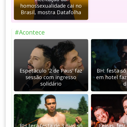
homossexualidade cai no
Brasil, mostra Datafolha
#Acontece
Espetáculo '2 de Paus' faz
BH: festa s
sessão com ingresso
em hotel faz
solidário
d
BH terá festa de 3 dias só
Feiras, fest