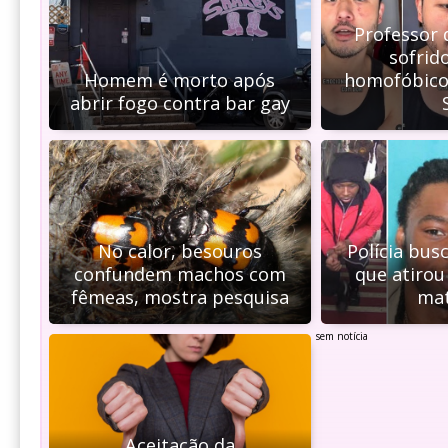
Professor 
sofrid
Homem é morto após
homofóbico
abrir fogo contra bar gay
No calor, besouros
Polícia busc
confundem machos com
que atirou
fêmeas, mostra pesquisa
mat
sem notícia
Aceitação da