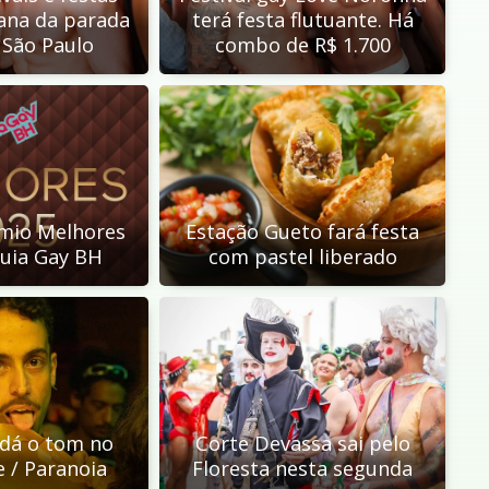
ana da parada
terá festa flutuante. Há
São Paulo
combo de R$ 1.700
mio Melhores
Estação Gueto fará festa
uia Gay BH
com pastel liberado
 dá o tom no
Corte Devassa sai pelo
e / Paranoia
Floresta nesta segunda