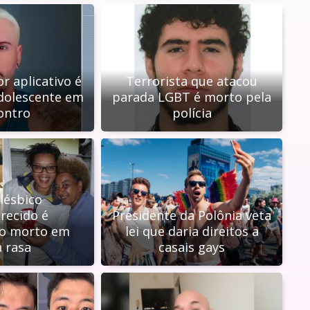
r aplicativo é
Terrorista que atacou
dolescente em
parada LGBT é morto pela
ontro
polícia
 lésbico
recido é
Presidente da Polônia veta
o morto em
lei que daria direitos a
a rasa
casais gays