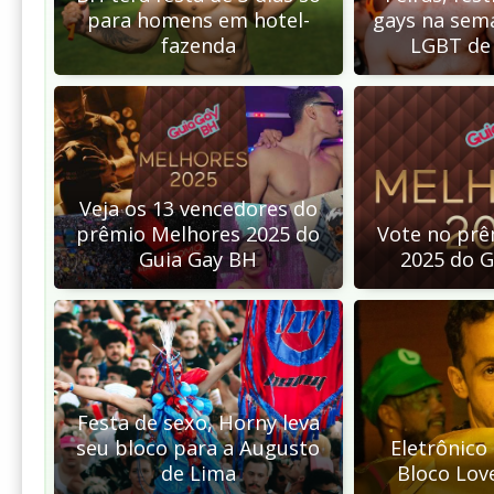
para homens em hotel-
gays na sem
fazenda
LGBT de 
Veja os 13 vencedores do
prêmio Melhores 2025 do
Vote no prê
Guia Gay BH
2025 do G
Festa de sexo, Horny leva
seu bloco para a Augusto
Eletrônico
de Lima
Bloco Lov