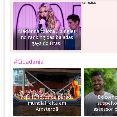
sem notícia
Madonna coloca 3 singles
no ranking das baladas
gays do Brasil
#Cidadania
Veja 10 fotos da parada
Ex-comp
mundial feita em
suspeito
Amsterdã
assessor 