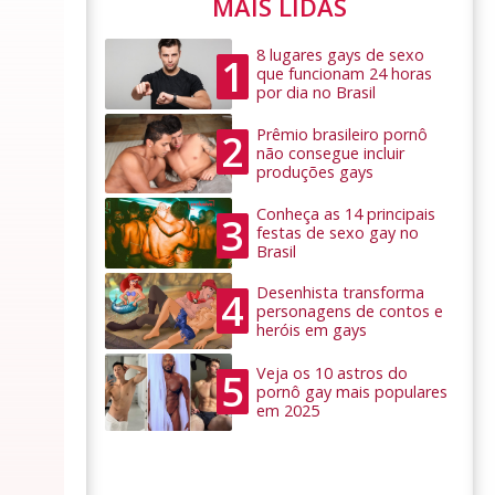
MAIS LIDAS
8 lugares gays de sexo
1
que funcionam 24 horas
por dia no Brasil
Prêmio brasileiro pornô
2
não consegue incluir
produções gays
Conheça as 14 principais
3
festas de sexo gay no
Brasil
Desenhista transforma
4
personagens de contos e
heróis em gays
Veja os 10 astros do
5
pornô gay mais populares
em 2025