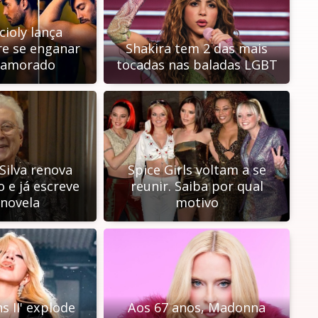
cioly lança
e se enganar
Shakira tem 2 das mais
namorado
tocadas nas baladas LGBT
Silva renova
Spice Girls voltam a se
 e já escreve
reunir. Saiba por qual
novela
motivo
s II' explode
Aos 67 anos, Madonna