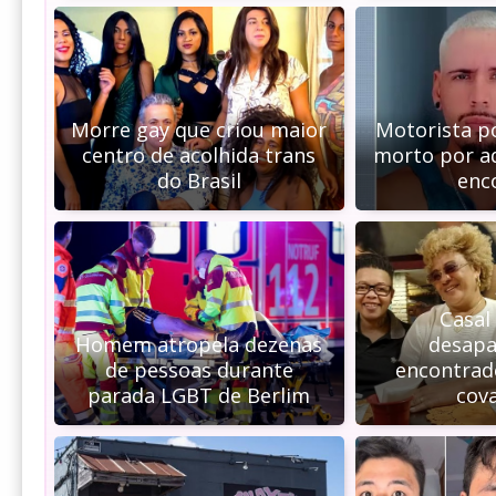
Morre gay que criou maior
Motorista po
centro de acolhida trans
morto por a
do Brasil
enc
Casal
Homem atropela dezenas
desapa
de pessoas durante
encontrad
parada LGBT de Berlim
cov