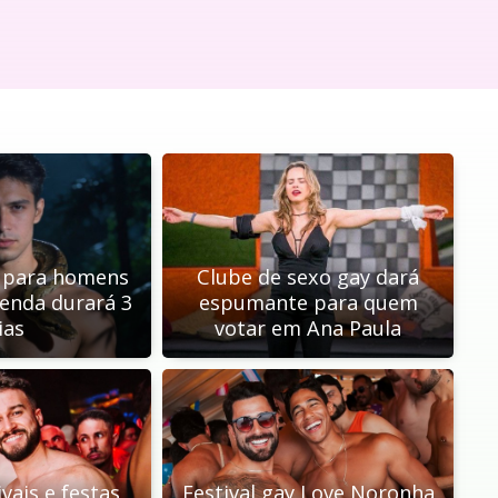
ó para homens
Clube de sexo gay dará
enda durará 3
espumante para quem
ias
votar em Ana Paula
ivais e festas
Festival gay Love Noronha