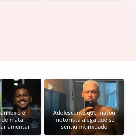
anheiro é
Adolescente que matou
 de matar
motorista alega que se
parlamentar
sentiu intimidado