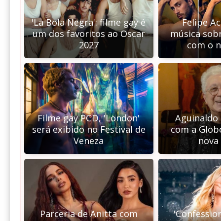
'La Bola Negra': filme gay é
Felipe Ac
um dos favoritos ao Oscar
música sobr
2027
com o 
Filme gay PCD, 'London'
Aguinaldo 
será exibido no Festival de
com a Globo
Veneza
nova 
Parceria de Anitta com
'Confession