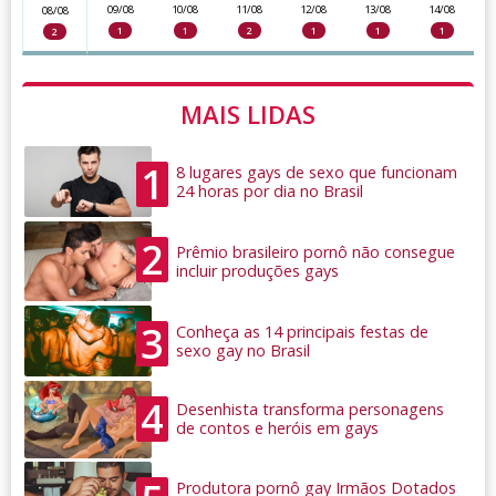
09/08
10/08
11/08
12/08
13/08
14/08
08/08
1
1
2
1
1
1
2
MAIS LIDAS
1
8 lugares gays de sexo que funcionam
24 horas por dia no Brasil
2
Prêmio brasileiro pornô não consegue
incluir produções gays
3
Conheça as 14 principais festas de
sexo gay no Brasil
4
Desenhista transforma personagens
de contos e heróis em gays
Produtora pornô gay Irmãos Dotados