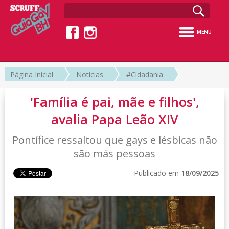
MENU
Página Inicial
Notícias
#Cidadania
'Família é pai, mãe e filhos',
avalia Papa Leão XIV
Pontífice ressaltou que gays e lésbicas não
são más pessoas
Publicado em
18/09/2025