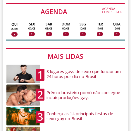
AGENDA
AGENDA
COMPLETA >
SEX
SAB
DOM
SEG
TER
QUA
QUI
07/08
08/08
09/08
10/08
11/08
12/08
06/08
1
2
1
1
2
1
1
MAIS LIDAS
1
8 lugares gays de sexo que funcionam
24 horas por dia no Brasil
2
Prêmio brasileiro pornô não consegue
incluir produções gays
3
Conheça as 14 principais festas de
sexo gay no Brasil