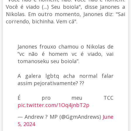
Você é viado (...) Seu boiola", disse Janones a
Nikolas. Em outro momento, Janones diz: "Sai
correndo, bichinha. Vem cá".
Janones frouxo chamou o Nikolas de
“vc não é homem vc é viado, vai
tomanoseku seu boiola”.
A galera lgbtq acha normal falar
assim pejorativamente? ??
É pro meu TCC
pic.twitter.com/1Oq4jnbT2p
— Andrew ? MP (@GgmAndrews)
June
5, 2024