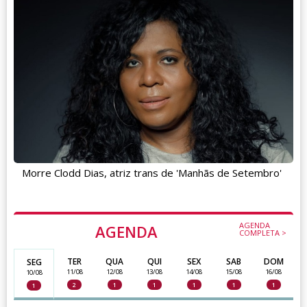
Morre Clodd Dias, atriz trans de 'Manhãs de Setembro'
AGENDA
AGENDA
COMPLETA >
TER
QUA
QUI
SEX
SAB
DOM
SEG
11/08
12/08
13/08
14/08
15/08
16/08
10/08
2
1
1
1
1
1
1