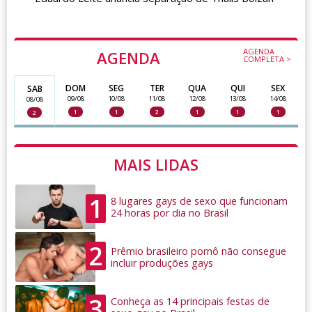
AGENDA
AGENDA
COMPLETA >
DOM
SEG
TER
QUA
QUI
SEX
SAB
09/08
10/08
11/08
12/08
13/08
14/08
08/08
1
1
2
1
1
1
2
MAIS LIDAS
1
8 lugares gays de sexo que funcionam
24 horas por dia no Brasil
2
Prêmio brasileiro pornô não consegue
incluir produções gays
3
Conheça as 14 principais festas de