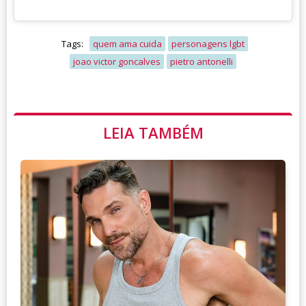
Tags:
quem ama cuida
personagens lgbt
joao victor goncalves
pietro antonelli
LEIA TAMBÉM